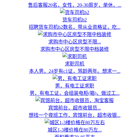
售后客服20名，女性，20-30周岁，单休，...
货车司机b2
招聘货车司机b2数名，带从业资格证，吃...
求购市中心区房型不限...
求购市中心区房型不限中档装修
求职司机
本人男，24岁有c1证，驾龄两年。想求一...
男，有电工证求职
男，有电工证，会组装电柜(箱)，做过工...
宾馆前台，超市收银员...
想找一个夜班工作，宾馆前台，超市收银...
城区1-3楼价格在80万左...