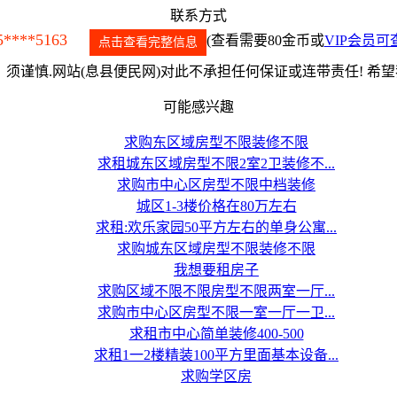
联系方式
5****5163
(查看需要80金币或
VIP会员可
点击查看完整信息
须谨慎.网站(息县便民网)对此不承担任何保证或连带责任! 希
可能感兴趣
求购东区域房型不限装修不限
求租城东区域房型不限2室2卫装修不...
求购市中心区房型不限中档装修
城区1-3楼价格在80万左右
求租:欢乐家园50平方左右的单身公寓...
求购城东区域房型不限装修不限
我想要租房子
求购区域不限不限房型不限两室一厅...
求购市中心区房型不限一室一厅一卫...
求租市中心简单装修400-500
求租1一2楼精装100平方里面基本设备...
求购学区房