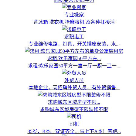
面积要求70-85平方
专业搬家
背冰箱 洗衣机 抬麻将机 及各种扛楼活
求职电工
专业维修电路，灯具，开关插座安装，水...
求租:欢乐家园50平方左...
求租:欢乐家园50平方一室一厅一厨一卫一...
外贸人员
本地企业，现招聘外贸人员，有外贸销售...
求购城东区域房型不限...
求购城东区域房型不限装修不限
司机
35岁，B本。双证齐全，马上下A本！有跑...